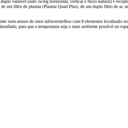
r duplo variável (auto swing horizontal, vertical e fluxo natural) e r
 de um filtro de plasma (Plasma Quad Plus), de um duplo filtro de ar, um 
siste num sensor de raios infravermelhos com 8 elementos localizado no
 insuflado, para que a temperatura seja o mais uniforme possível no es