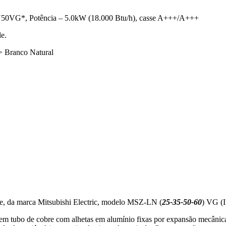
G*, Potência – 5.0kW (18.000 Btu/h), casse A+++/A+++
e.
> Branco Natural
de, da marca Mitsubishi Electric, modelo MSZ-LN (
25-35-50-60
) VG (I
r em tubo de cobre com alhetas em alumínio fixas por expansão mecânica