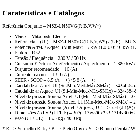
Caraterísticas e Catálogos
Referência Conjunto – MSZ-LN50VG(R,B,V,W*)
Marca – Mitsubishi Electric
Referência – (UI) – MSZ-LN50VG(R,B,V,W*) / (UE) – M
Potência Arref. / Aquec. (Min-Max) –5 kW (1.0-6.0) / 6 kW (1.
Fluido – R32
Tensão / Frequência – 230 V / 50 Hz
Consumo Eléctrico Arrefecimento / Aquecimento – 1.380 kW 
Disjuntor recomendado – 16 (A)
Corrente máxima – 13.9 (A)
SEER / SCOP – 8.5 (A+++) / 5.8 (A+++)
Caudal de ar Arref. UI (Sil-Min-Med-Máx-SMáx) – 342-456-5
Caudal de ar Aquec. UI (Sil-Min-Med-Máx-SMáx) – 324-384-
Nível de pressão Sonora Arref. UI (Min-Med-Máx-SMáx) – 27
Nível de pressão Sonora Aquec. UI (Min-Med-Máx-SMáx) – 2
Nível de pressão Sonora (Arref. / Aquec.) UE – 51/54 (dB(A))
Dimensões AxLxP (UI/UE) – 307(+17)x890x233 / 714x800x
Peso (UI / UE) – 15.5 kg / 40.0 kg
* R => Vermelho Ruby / B => Preto Onyx / V => Branco Pérola / W