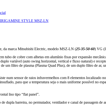
cial
 KIRIGAMINE STYLE MSZ-LN
de, da marca Mitsubishi Electric, modelo MSZ-LN (
25-35-50-60
) VG (I
r em tubo de cobre com alhetas em alumínio fixas por expansão mecânica
r duplo variável (auto swing horizontal, vertical e fluxo natural) e r
 de um filtro de plasma (Plasma Quad Plus), de um duplo filtro de ar, um 
siste num sensor de raios infravermelhos com 8 elementos localizado no
 insuflado, para que a temperatura seja o mais uniforme possível no es
ntal liso tipo “flat panel”.
 de dupla barreira, no permutador, ventilador e canal de passagem de a