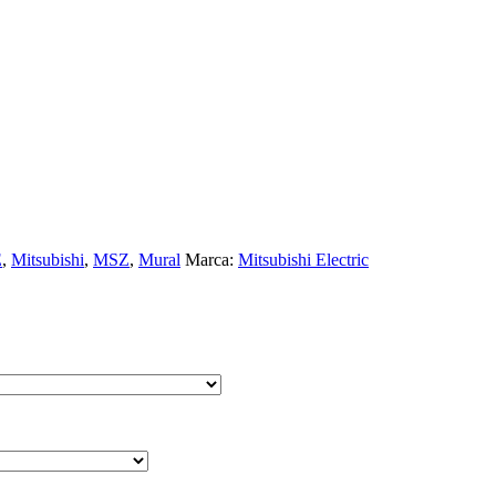
E
,
Mitsubishi
,
MSZ
,
Mural
Marca:
Mitsubishi Electric