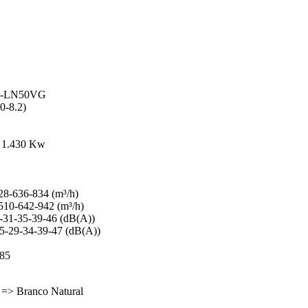
UZ-LN50VG
0-8.2)
/ 1.430 Kw
28-636-834 (m³/h)
510-642-942 (m³/h)
-31-35-39-46 (dB(A))
5-29-34-39-47 (dB(A))
285
 => Branco Natural