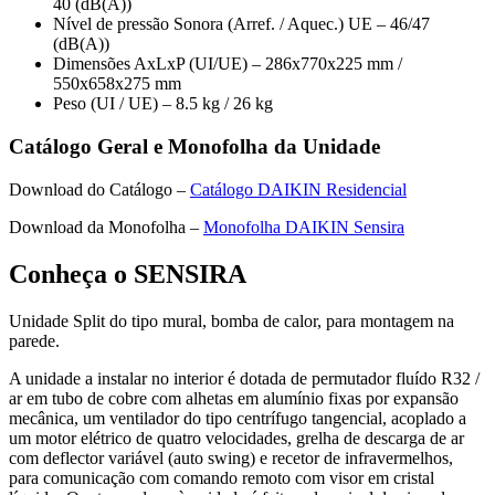
40 (dB(A))
Nível de pressão Sonora (Arref. / Aquec.) UE – 46/47
(dB(A))
Dimensões AxLxP (UI/UE) – 286x770x225 mm /
550x658x275 mm
Peso (UI / UE) – 8.5 kg / 26 kg
Catálogo Geral e Monofolha da Unidade
Download do Catálogo –
Catálogo DAIKIN Residencial
Download da Monofolha –
Monofolha DAIKIN Sensira
Conheça o SENSIRA
Unidade Split do tipo mural, bomba de calor, para montagem na
parede.
A unidade a instalar no interior é dotada de permutador fluído R32 /
ar em tubo de cobre com alhetas em alumínio fixas por expansão
mecânica, um ventilador do tipo centrífugo tangencial, acoplado a
um motor elétrico de quatro velocidades, grelha de descarga de ar
com deflector variável (auto swing) e recetor de infravermelhos,
para comunicação com comando remoto com visor em cristal